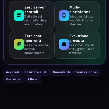
Zero server
Multi-
centrali
piattaforma
Dati solo sui
Windows, Linux,
dispositivi degli
macOS, Android
interlocutori
(Termux)
Zero costi
Evoluzione
ricorrenti
prevista
Nessuna licenza,
File cifrati, vocali
nessun
P2P, gruppi, NAT
abbonamento
traversal
Avvocati
Commercialisti
Consulenti
Team aziendali
Giornalisti
Attivisti