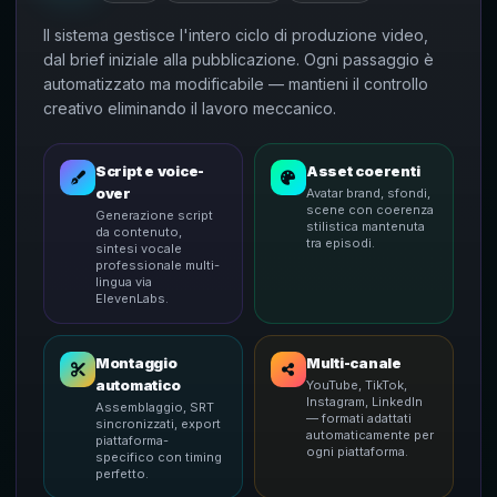
Il sistema gestisce l'intero ciclo di produzione video,
dal brief iniziale alla pubblicazione. Ogni passaggio è
automatizzato ma modificabile — mantieni il controllo
creativo eliminando il lavoro meccanico.
Script e voice-
Asset coerenti
over
Avatar brand, sfondi,
scene con coerenza
Generazione script
stilistica mantenuta
da contenuto,
tra episodi.
sintesi vocale
professionale multi-
lingua via
ElevenLabs.
Montaggio
Multi-canale
automatico
YouTube, TikTok,
Instagram, LinkedIn
Assemblaggio, SRT
— formati adattati
sincronizzati, export
automaticamente per
piattaforma-
ogni piattaforma.
specifico con timing
perfetto.