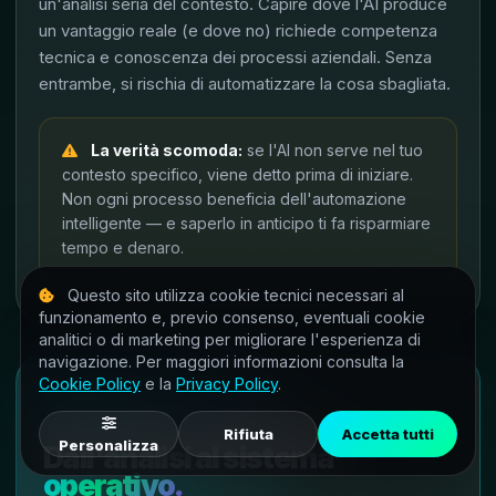
un'analisi seria del contesto. Capire dove l'AI produce
un vantaggio reale (e dove no) richiede competenza
tecnica e conoscenza dei processi aziendali. Senza
entrambe, si rischia di automatizzare la cosa sbagliata.
La verità scomoda:
se l'AI non serve nel tuo
contesto specifico, viene detto prima di iniziare.
Non ogni processo beneficia dell'automazione
intelligente — e saperlo in anticipo ti fa risparmiare
tempo e denaro.
Questo sito utilizza cookie tecnici necessari al
funzionamento e, previo consenso, eventuali cookie
analitici o di marketing per migliorare l'esperienza di
navigazione. Per maggiori informazioni consulta la
Cookie Policy
e la
Privacy Policy
.
AI SETTING AZIENDALE
Rifiuta
Accetta tutti
Personalizza
Dall'analisi al sistema
operativo.