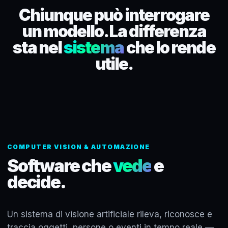
Chiunque può interrogare
un modello. La differenza
sta nel
sistema
che lo rende
utile.
COMPUTER VISION & AUTOMAZIONE
Software che
vede
e
decide.
Un sistema di visione artificiale rileva, riconosce e
traccia oggetti, persone o eventi in tempo reale —