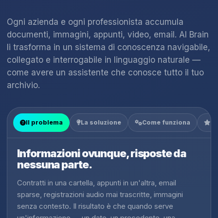
Ogni azienda e ogni professionista accumula
documenti, immagini, appunti, video, email. AI Brain
li trasforma in un sistema di conoscenza navigabile,
collegato e interrogabile in linguaggio naturale —
come avere un assistente che conosce tutto il tuo
archivio.
Il problema
La soluzione
Come funziona
Co
Informazioni ovunque, risposte da
nessuna parte.
Contratti in una cartella, appunti in un'altra, email
sparse, registrazioni audio mai trascritte, immagini
senza contesto. Il risultato è che quando serve
un'informazione — un dato, un precedente, una