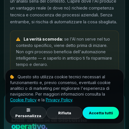
un'analisi seria del contesto. Capire dove l'AI produce
un vantaggio reale (e dove no) richiede competenza
tecnica e conoscenza dei processi aziendali. Senza
entrambe, si rischia di automatizzare la cosa sbagliata.
La verità scomoda:
se l'AI non serve nel tuo
contesto specifico, viene detto prima di iniziare.
Non ogni processo beneficia dell'automazione
intelligente — e saperlo in anticipo ti fa risparmiare
tempo e denaro.
Questo sito utilizza cookie tecnici necessari al
funzionamento e, previo consenso, eventuali cookie
analitici o di marketing per migliorare l'esperienza di
navigazione. Per maggiori informazioni consulta la
Cookie Policy
e la
Privacy Policy
.
AI SETTING AZIENDALE
Rifiuta
Accetta tutti
Personalizza
Dall'analisi al sistema
operativo.