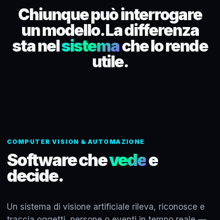
Chiunque può interrogare
un modello. La differenza
sta nel
sistema
che lo rende
utile.
COMPUTER VISION & AUTOMAZIONE
Software che
vede
e
decide.
Un sistema di visione artificiale rileva, riconosce e
traccia oggetti, persone o eventi in tempo reale —