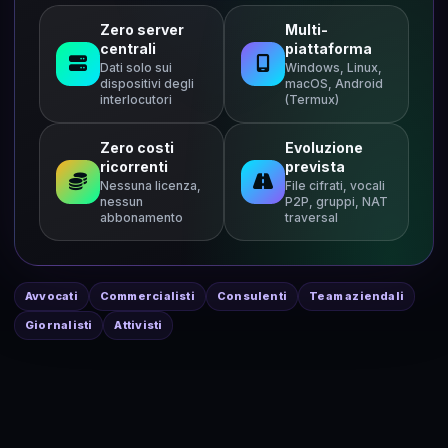
Zero server
Multi-
centrali
piattaforma
Dati solo sui
Windows, Linux,
dispositivi degli
macOS, Android
interlocutori
(Termux)
Zero costi
Evoluzione
ricorrenti
prevista
Nessuna licenza,
File cifrati, vocali
nessun
P2P, gruppi, NAT
abbonamento
traversal
Avvocati
Commercialisti
Consulenti
Team aziendali
Giornalisti
Attivisti