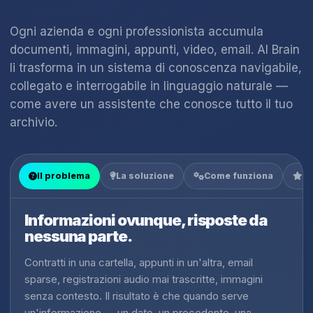
Ogni azienda e ogni professionista accumula
documenti, immagini, appunti, video, email. AI Brain
li trasforma in un sistema di conoscenza navigabile,
collegato e interrogabile in linguaggio naturale —
come avere un assistente che conosce tutto il tuo
archivio.
Il problema
La soluzione
Come funziona
Co
Informazioni ovunque, risposte da
nessuna parte.
Contratti in una cartella, appunti in un'altra, email
sparse, registrazioni audio mai trascritte, immagini
senza contesto. Il risultato è che quando serve
un'informazione — un dato, un precedente, una