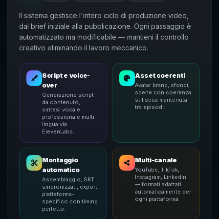
Il sistema gestisce l'intero ciclo di produzione video,
dal brief iniziale alla pubblicazione. Ogni passaggio è
automatizzato ma modificabile — mantieni il controllo
creativo eliminando il lavoro meccanico.
Script e voice-
Asset coerenti
over
Avatar brand, sfondi,
scene con coerenza
Generazione script
stilistica mantenuta
da contenuto,
tra episodi.
sintesi vocale
professionale multi-
lingua via
ElevenLabs.
Montaggio
Multi-canale
automatico
YouTube, TikTok,
Instagram, LinkedIn
Assemblaggio, SRT
— formati adattati
sincronizzati, export
automaticamente per
piattaforma-
ogni piattaforma.
specifico con timing
perfetto.