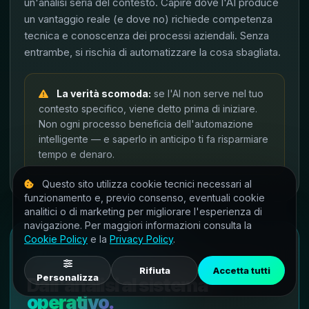
un'analisi seria del contesto. Capire dove l'AI produce
un vantaggio reale (e dove no) richiede competenza
tecnica e conoscenza dei processi aziendali. Senza
entrambe, si rischia di automatizzare la cosa sbagliata.
La verità scomoda:
se l'AI non serve nel tuo
contesto specifico, viene detto prima di iniziare.
Non ogni processo beneficia dell'automazione
intelligente — e saperlo in anticipo ti fa risparmiare
tempo e denaro.
Questo sito utilizza cookie tecnici necessari al
funzionamento e, previo consenso, eventuali cookie
analitici o di marketing per migliorare l'esperienza di
navigazione. Per maggiori informazioni consulta la
Cookie Policy
e la
Privacy Policy
.
AI SETTING AZIENDALE
Rifiuta
Accetta tutti
Personalizza
Dall'analisi al sistema
operativo.