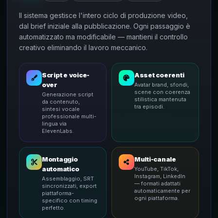
Il sistema gestisce l'intero ciclo di produzione video,
dal brief iniziale alla pubblicazione. Ogni passaggio è
automatizzato ma modificabile — mantieni il controllo
creativo eliminando il lavoro meccanico.
Script e voice-
Asset coerenti
over
Avatar brand, sfondi,
scene con coerenza
Generazione script
stilistica mantenuta
da contenuto,
tra episodi.
sintesi vocale
professionale multi-
lingua via
ElevenLabs.
Montaggio
Multi-canale
automatico
YouTube, TikTok,
Instagram, LinkedIn
Assemblaggio, SRT
— formati adattati
sincronizzati, export
automaticamente per
piattaforma-
ogni piattaforma.
specifico con timing
perfetto.