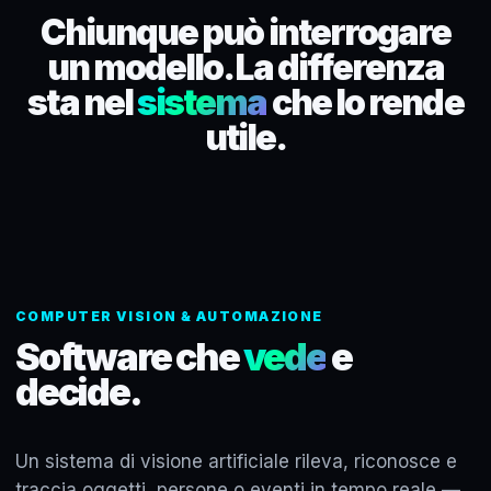
Chiunque può interrogare
un modello. La differenza
sta nel
sistema
che lo rende
utile.
COMPUTER VISION & AUTOMAZIONE
Software che
vede
e
decide.
Un sistema di visione artificiale rileva, riconosce e
traccia oggetti, persone o eventi in tempo reale —