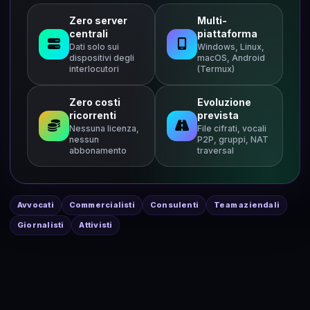
Zero server
Multi-
centrali
piattaforma
Dati solo sui
Windows, Linux,
dispositivi degli
macOS, Android
interlocutori
(Termux)
Zero costi
Evoluzione
ricorrenti
prevista
Nessuna licenza,
File cifrati, vocali
nessun
P2P, gruppi, NAT
abbonamento
traversal
Avvocati
Commercialisti
Consulenti
Team aziendali
Giornalisti
Attivisti