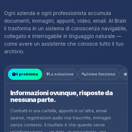
Ogni azienda e ogni professionista accumula
documenti, immagini, appunti, video, email. AI Brain
li trasforma in un sistema di conoscenza navigabile,
collegato e interrogabile in linguaggio naturale —
come avere un assistente che conosce tutto il tuo
archivio.
Il problema
La soluzione
Come funziona
Co
Informazioni ovunque, risposte da
nessuna parte.
Contratti in una cartella, appunti in un'altra, email
sparse, registrazioni audio mai trascritte, immagini
senza contesto. Il risultato è che quando serve
un'informazione — un dato, un precedente, una