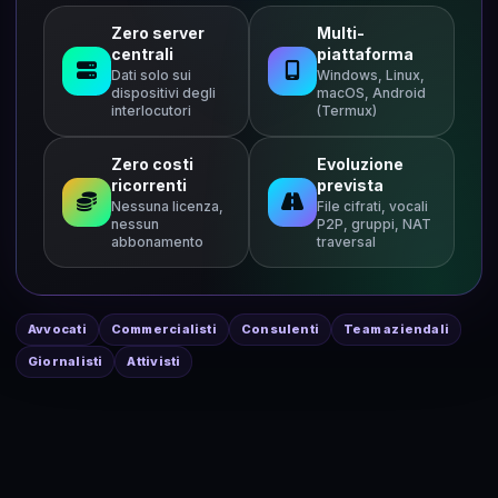
Zero server
Multi-
centrali
piattaforma
Dati solo sui
Windows, Linux,
dispositivi degli
macOS, Android
interlocutori
(Termux)
Zero costi
Evoluzione
ricorrenti
prevista
Nessuna licenza,
File cifrati, vocali
nessun
P2P, gruppi, NAT
abbonamento
traversal
Avvocati
Commercialisti
Consulenti
Team aziendali
Giornalisti
Attivisti