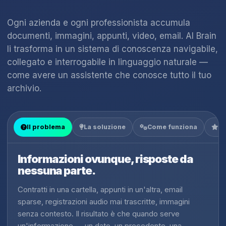
Ogni azienda e ogni professionista accumula
documenti, immagini, appunti, video, email. AI Brain
li trasforma in un sistema di conoscenza navigabile,
collegato e interrogabile in linguaggio naturale —
come avere un assistente che conosce tutto il tuo
archivio.
Il problema
La soluzione
Come funziona
Co
Informazioni ovunque, risposte da
nessuna parte.
Contratti in una cartella, appunti in un'altra, email
sparse, registrazioni audio mai trascritte, immagini
senza contesto. Il risultato è che quando serve
un'informazione — un dato, un precedente, una