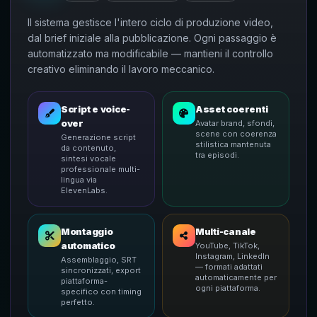
Il sistema gestisce l'intero ciclo di produzione video,
dal brief iniziale alla pubblicazione. Ogni passaggio è
automatizzato ma modificabile — mantieni il controllo
creativo eliminando il lavoro meccanico.
Script e voice-
Asset coerenti
over
Avatar brand, sfondi,
scene con coerenza
Generazione script
stilistica mantenuta
da contenuto,
tra episodi.
sintesi vocale
professionale multi-
lingua via
ElevenLabs.
Montaggio
Multi-canale
automatico
YouTube, TikTok,
Instagram, LinkedIn
Assemblaggio, SRT
— formati adattati
sincronizzati, export
automaticamente per
piattaforma-
ogni piattaforma.
specifico con timing
perfetto.