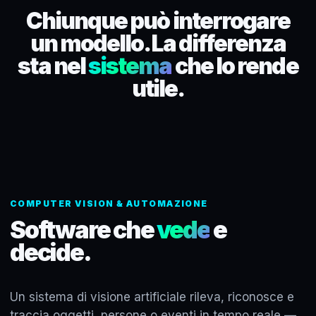
Chiunque può interrogare
un modello. La differenza
sta nel
sistema
che lo rende
utile.
COMPUTER VISION & AUTOMAZIONE
Software che
vede
e
decide.
Un sistema di visione artificiale rileva, riconosce e
traccia oggetti, persone o eventi in tempo reale —