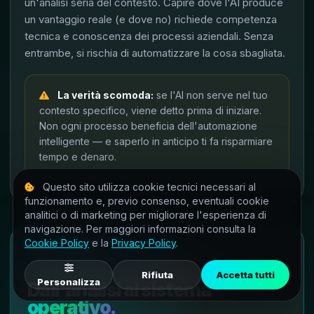
un'analisi seria del contesto. Capire dove l'AI produce
un vantaggio reale (e dove no) richiede competenza
tecnica e conoscenza dei processi aziendali. Senza
entrambe, si rischia di automatizzare la cosa sbagliata.
La verità scomoda:
se l'AI non serve nel tuo
contesto specifico, viene detto prima di iniziare.
Non ogni processo beneficia dell'automazione
intelligente — e saperlo in anticipo ti fa risparmiare
tempo e denaro.
Questo sito utilizza cookie tecnici necessari al
funzionamento e, previo consenso, eventuali cookie
analitici o di marketing per migliorare l'esperienza di
navigazione. Per maggiori informazioni consulta la
Cookie Policy
e la
Privacy Policy
.
AI SETTING AZIENDALE
Rifiuta
Accetta tutti
Personalizza
Dall'analisi al sistema
operativo.