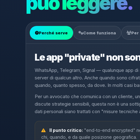
può leggere.
Perché serve
Come funziona
Per
Le app "private" non so
WhatsApp, Telegram, Signal — qualunque app di m
server di qualcun altro. Anche quando sono cifrati
quando, quanto spesso, da dove. In molti casi basta
Per un avvocato che comunica con un cliente, un 
discute strategie sensibili, questa non è una sott
dati personali siano trattati con "misure tecniche
Il punto critico:
"end-to-end encrypted" non
chi, quando, e da quale posizione geografica.