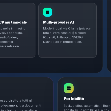
DCP multimodale
Multi-provider AI
o nelle immagini,
Modelli locali via Ollama (privacy
visiva separata,
totale, zero costi API) o cloud
 audio/video,
(OpenAI, Anthropic, NVIDIA).
emantici,
Dashboard in tempo reale.
ne e relazioni
.
Portabilità
so diretto a tutti gli
 collegamenti tra documenti
Backup cifrati automatici. Il Brain 
 in chat, lancia analisi e
sposta su un altro PC e si auto-