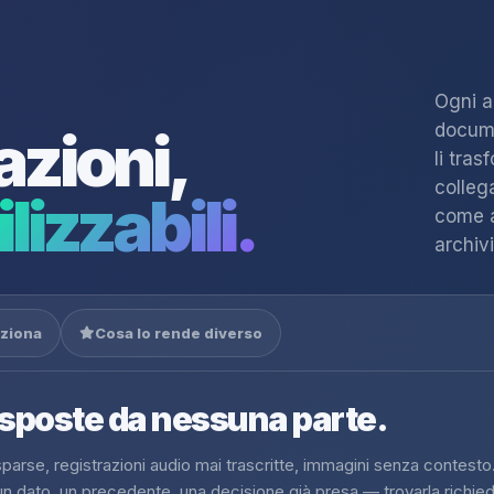
Ogni a
docume
azioni,
li tra
colleg
lizzabili.
come a
archivi
ziona
Cosa lo rende diverso
isposte da nessuna parte.
l sparse, registrazioni audio mai trascritte, immagini senza contesto.
n dato, un precedente, una decisione già presa — trovarla richie