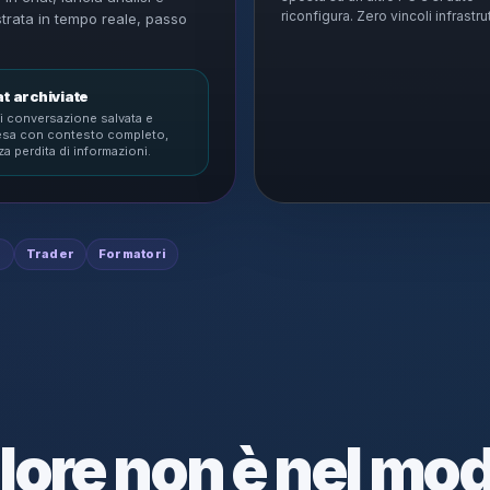
riconfigura. Zero vincoli infrastrut
strata in tempo reale, passo
t archiviate
i conversazione salvata e
resa con contesto completo,
a perdita di informazioni.
i
Trader
Formatori
alore non è nel mo