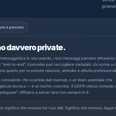
promes
 chi è pensato
no davvero private.
essaggistica tu stia usando, i tuoi messaggi passano attraverso 
 "end-to-end", il provider può raccogliere metadati: chi scrive a c
 questo per ricostruire relazioni, abitudini e attività professionali
consulente che scambia dati riservati, o un team aziendale che
igliezza tecnica — è un rischio concreto. Il GDPR stesso richiede 
 adeguate". Affidarsi a server terzi non sempre lo è.
 significa che nessuno ha i tuoi dati. Significa che nessuno
legge i