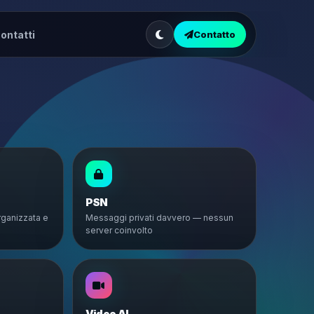
ontatti
Contatto
PSN
rganizzata e
Messaggi privati davvero — nessun
server coinvolto
Video AI