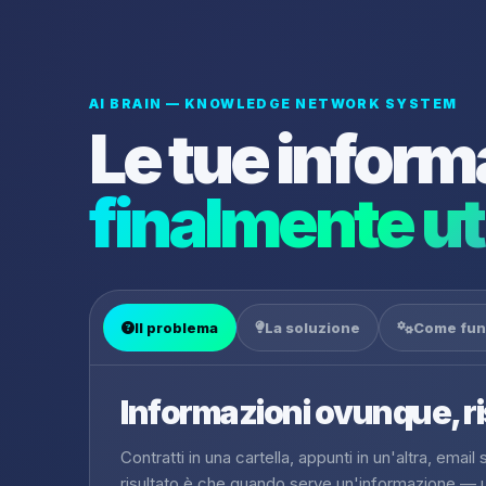
AI BRAIN — KNOWLEDGE NETWORK SYSTEM
Le tue inform
finalmente uti
Il problema
La soluzione
Come fun
Informazioni ovunque, r
Contratti in una cartella, appunti in un'altra, emai
risultato è che quando serve un'informazione — u