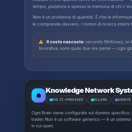
tempo, pazienza e spesso la memoria di chi c'er
Non è un problema di quantità. È che le informazi
le comprende davvero. I motori di ricerca interni t
Il costo nascosto:
secondo McKinsey, un k
lavorativa, sono quasi due ore perse — ogni gi
Knowledge Network Sys
MULTI-PROVIDER
OLLAMA
AGENTE
Ogni Brain viene configurato sul dominio specifico: s
trader. Non è un software generico — è un sistema c
in cui operi.