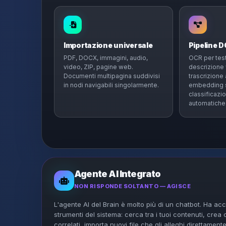
Importazione universale
Pipeline 
PDF, DOCX, immagini, audio,
OCR per test
video, ZIP, pagine web.
descrizione 
Documenti multipagina suddivisi
trascrizione
in nodi navigabili singolarmente.
embedding s
classificazio
automatiche
Agente AI Integrato
NON RISPONDE SOLTANTO — AGISCE
L'agente AI del Brain è molto più di un chatbot. Ha acces
strumenti del sistema: cerca tra i tuoi contenuti, crea
correlati, importa nuovi file che gli alleghi direttamente