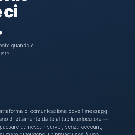
 ci
.
tente quando è
uste.
attaforma di comunicazione dove i messaggi
ano direttamente da te al tuo interlocutore —
passare da nessun server, senza account,
numero di telefono. La privacy non è una