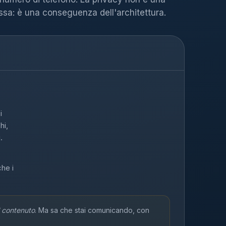
sa: è una conseguenza dell'architettura.
i
hi,
.
che i
l contenuto
. Ma sa che stai comunicando, con