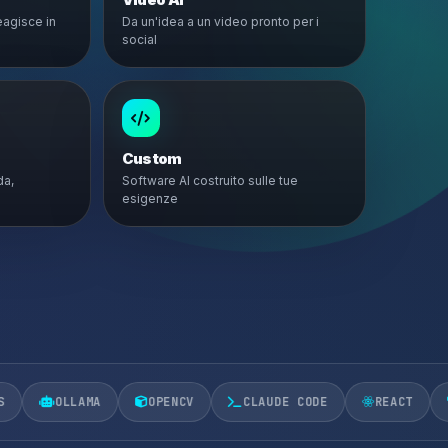
eagisce in
Da un'idea a un video pronto per i
social
Custom
da,
Software AI costruito sulle tue
esigenze
A
OPENCV
CLAUDE CODE
REACT
MCP
A