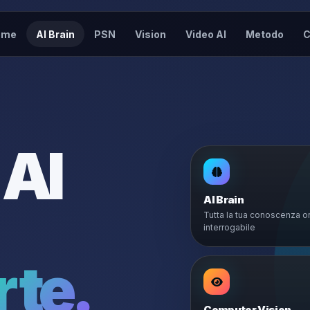
ome
AI Brain
PSN
Vision
Video AI
Metodo
C
 AI
AI Brain
Tutta la tua conoscenza o
interrogabile
 te.
Computer Vision