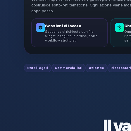
costruisce sotto-reti tematiche. Ogni azione viene mo
dopo passo.
Sessioni di lavoro
Cha
Sequenze di richieste con file
Ogn
allegati eseguite in ordine, come
rip
workflow strutturati.
senz
Studi legali
Commercialisti
Aziende
Ricercator
Il v