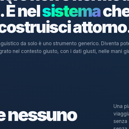
. È nel
sistema
che
costruisci attorno
nguistico da solo è uno strumento generico. Diventa po
grato nel contesto giusto, con i dati giusti, nelle mani gi
Una pi
e nessuno
viaggi
senza 
senza 