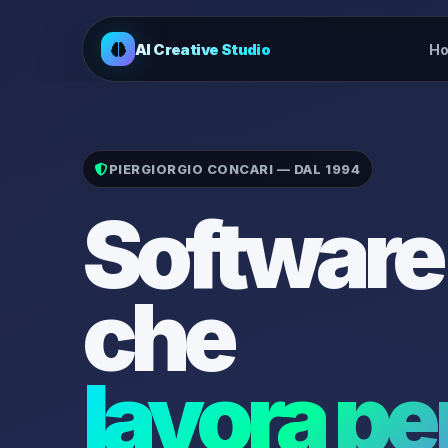
AI Creative Studio
H
PIERGIORGIO CONCARI — DAL 1994
Software
che
lavora per