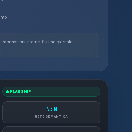
ento
nformazioni interne. Su una giornata
FLAGSHIP
N:N
RETE SEMANTICA