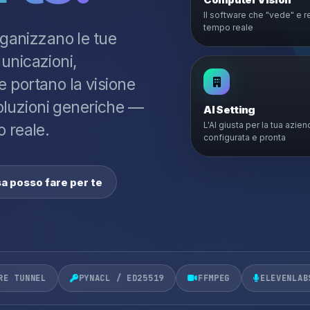
Il software che "vede" e r
tempo reale
rganizzano le tue
unicazioni,
 portano la visione
 soluzioni generiche —
AI Setting
L'AI giusta per la tua azien
o reale.
configurata e pronta
a posso fare per te
PYNACL / ED25519
FFMPEG
ELEVENLABS
OLLAM