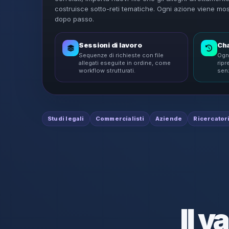
costruisce sotto-reti tematiche. Ogni azione viene mo
dopo passo.
Sessioni di lavoro
Cha
Sequenze di richieste con file
Ogn
allegati eseguite in ordine, come
rip
workflow strutturati.
senz
Studi legali
Commercialisti
Aziende
Ricercator
Il v