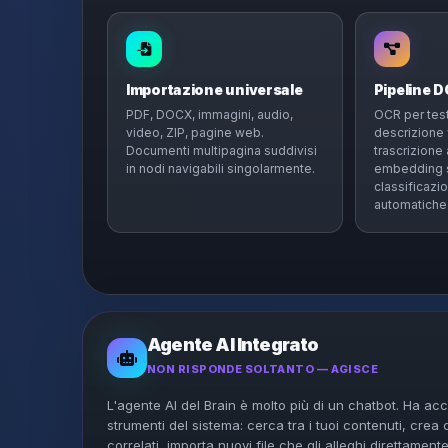
Importazione universale
Pipeline 
PDF, DOCX, immagini, audio,
OCR per test
video, ZIP, pagine web.
descrizione 
Documenti multipagina suddivisi
trascrizione
in nodi navigabili singolarmente.
embedding s
classificazio
automatiche
Agente AI Integrato
NON RISPONDE SOLTANTO — AGISCE
L'agente AI del Brain è molto più di un chatbot. Ha acces
strumenti del sistema: cerca tra i tuoi contenuti, crea
correlati, importa nuovi file che gli alleghi direttamente