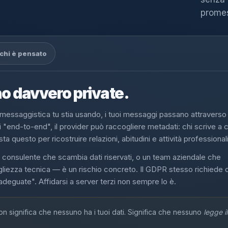
promes
 chi è pensato
no davvero private.
essaggistica tu stia usando, i tuoi messaggi passano attraverso 
 "end-to-end", il provider può raccogliere metadati: chi scrive a c
 questo per ricostruire relazioni, abitudini e attività professionali
consulente che scambia dati riservati, o un team aziendale che
igliezza tecnica — è un rischio concreto. Il GDPR stesso richiede 
 adeguate". Affidarsi a server terzi non sempre lo è.
 significa che nessuno ha i tuoi dati. Significa che nessuno
legge i