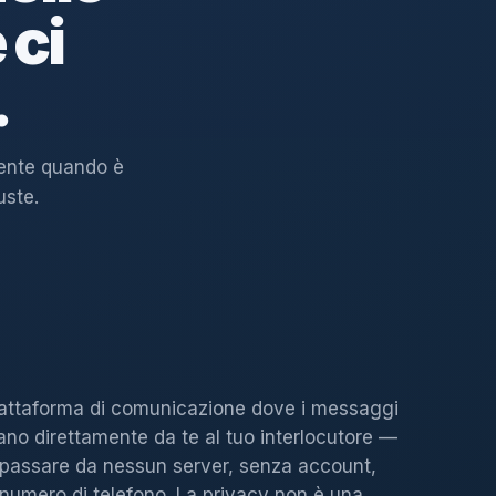
 ci
.
tente quando è
uste.
attaforma di comunicazione dove i messaggi
ano direttamente da te al tuo interlocutore —
passare da nessun server, senza account,
numero di telefono. La privacy non è una