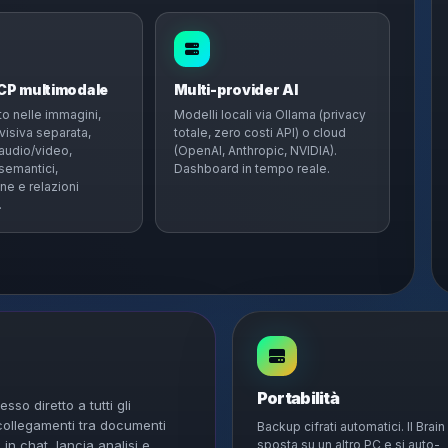
DCP multimodale
Multi-provider AI
o nelle immagini,
Modelli locali via Ollama (privacy
visiva separata,
totale, zero costi API) o cloud
 audio/video,
(OpenAI, Anthropic, NVIDIA).
emantici,
Dashboard in tempo reale.
ne e relazioni
.
Portabilità
so diretto a tutti gli
 collegamenti tra documenti
Backup cifrati automatici. Il Brain 
 in chat, lancia analisi e
sposta su un altro PC e si auto-