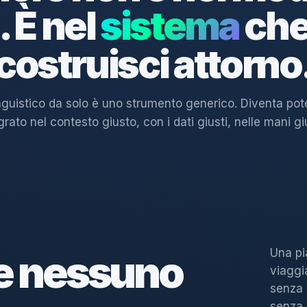
. È nel
sistema
che
costruisci attorno
nguistico da solo è uno strumento generico. Diventa po
grato nel contesto giusto, con i dati giusti, nelle mani gi
Una pi
e nessuno
viaggi
senza 
senza 