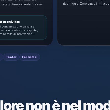
riconfigura. Zero vincoli infrastrut
strata in tempo reale, passo
t archiviate
i conversazione salvata e
resa con contesto completo,
a perdita di informazioni.
i
Trader
Formatori
alore non è nel mo