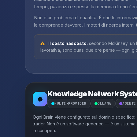
tempo, pazienza e spesso la memoria di chi c'er
Non è un problema di quantità. È che le informazi
le comprende davvero. I motori di ricerca interni t
Il costo nascosto:
secondo McKinsey, un k
lavorativa, sono quasi due ore perse — ogni gi
Knowledge Network Sys
MULTI-PROVIDER
OLLAMA
AGENTE
Ogni Brain viene configurato sul dominio specifico: s
trader. Non è un software generico — è un sistema c
in cui operi.