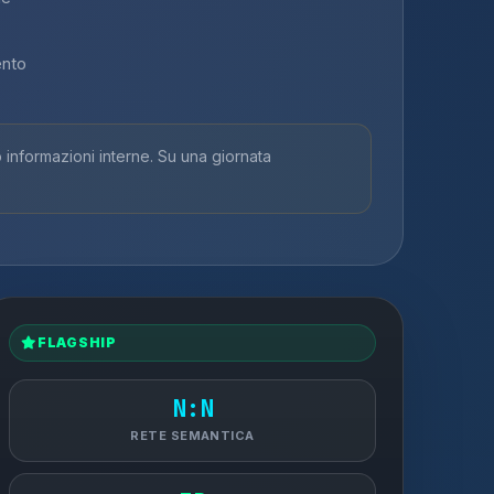
ento
nformazioni interne. Su una giornata
FLAGSHIP
N:N
RETE SEMANTICA