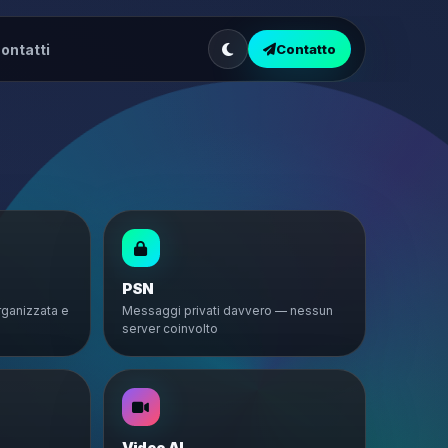
ontatti
Contatto
PSN
rganizzata e
Messaggi privati davvero — nessun
server coinvolto
Video AI