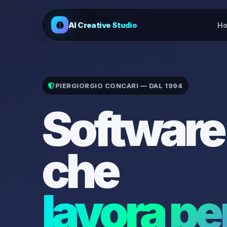
AI Creative Studio
H
PIERGIORGIO CONCARI — DAL 1994
Software
che
lavora per