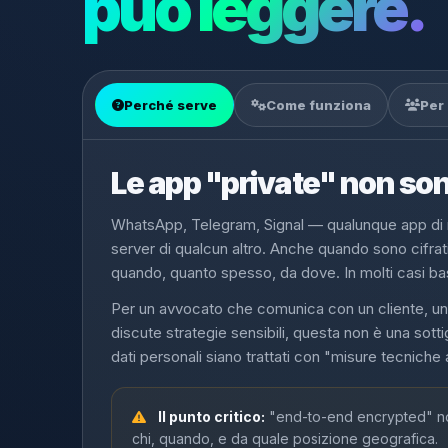
può leggere.
Perché serve
Come funziona
Per
Le app "private" non so
WhatsApp, Telegram, Signal — qualunque app di m
server di qualcun altro. Anche quando sono cifrati
quando, quanto spesso, da dove. In molti casi basta
Per un avvocato che comunica con un cliente, un 
discute strategie sensibili, questa non è una sott
dati personali siano trattati con "misure tecniche
Il punto critico:
"end-to-end encrypted" non
chi, quando, e da quale posizione geografica.