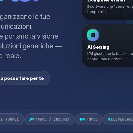
Il software che "vede" e r
tempo reale
rganizzano le tue
unicazioni,
 portano la visione
 soluzioni generiche —
AI Setting
L'AI giusta per la tua azien
o reale.
configurata e pronta
a posso fare per te
PYNACL / ED25519
FFMPEG
ELEVENLABS
OLLAMA