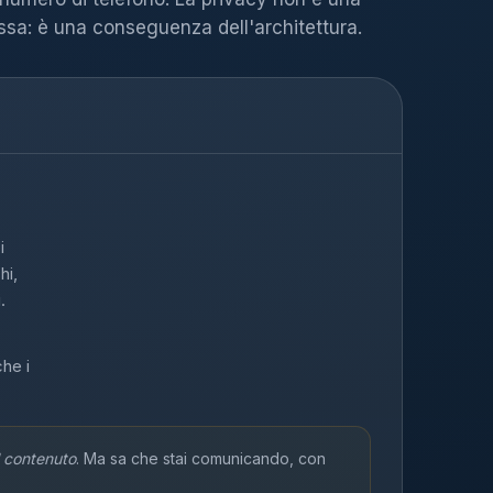
sa: è una conseguenza dell'architettura.
i
hi,
.
che i
l contenuto
. Ma sa che stai comunicando, con