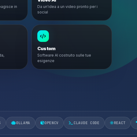
eagisce in
Da un'idea a un video pronto per i
social
Custom
da,
Software AI costruito sulle tue
esigenze
OPENCV
CLAUDE CODE
REACT
MCP
AI