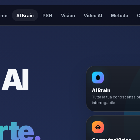
ome
AI Brain
PSN
Vision
Video AI
Metodo
C
 AI
AI Brain
Tutta la tua conoscenza o
interrogabile
 te.
Computer Vision