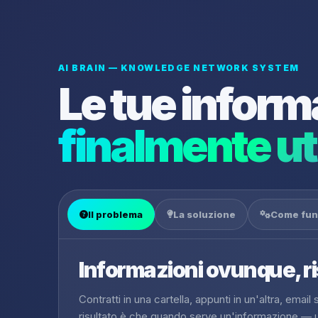
AI BRAIN — KNOWLEDGE NETWORK SYSTEM
Le tue inform
finalmente uti
Il problema
La soluzione
Come fun
Informazioni ovunque, r
Contratti in una cartella, appunti in un'altra, emai
risultato è che quando serve un'informazione — u