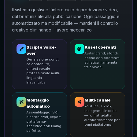
Il sistema gestisce l'intero ciclo di produzione video,
dal brief iniziale alla pubblicazione. Ogni passaggio è
automatizzato ma modificabile — mantieni il controllo
creativo eliminando il lavoro meccanico.
Script e voice-
Asset coerenti
over
Avatar brand, sfondi,
scene con coerenza
Generazione script
stilistica mantenuta
da contenuto,
tra episodi.
sintesi vocale
professionale multi-
lingua via
ElevenLabs.
Montaggio
Multi-canale
automatico
YouTube, TikTok,
Instagram, LinkedIn
Assemblaggio, SRT
— formati adattati
sincronizzati, export
automaticamente per
piattaforma-
ogni piattaforma.
specifico con timing
perfetto.