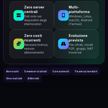
Zero server
Multi-
centrali
piattaforma
Dati solo sui
Windows, Linux,
dispositivi degli
macOS, Android
interlocutori
(Termux)
Zero costi
Evoluzione
ricorrenti
prevista
Nessuna licenza,
File cifrati, vocali
nessun
P2P, gruppi, NAT
abbonamento
traversal
Avvocati
Commercialisti
Consulenti
Team aziendali
Giornalisti
Attivisti