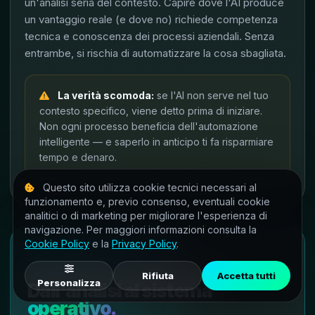
un'analisi seria del contesto. Capire dove l'AI produce
un vantaggio reale (e dove no) richiede competenza
tecnica e conoscenza dei processi aziendali. Senza
entrambe, si rischia di automatizzare la cosa sbagliata.
La verità scomoda:
se l'AI non serve nel tuo
contesto specifico, viene detto prima di iniziare.
Non ogni processo beneficia dell'automazione
intelligente — e saperlo in anticipo ti fa risparmiare
tempo e denaro.
Questo sito utilizza cookie tecnici necessari al
funzionamento e, previo consenso, eventuali cookie
analitici o di marketing per migliorare l'esperienza di
navigazione. Per maggiori informazioni consulta la
Cookie Policy
e la
Privacy Policy
.
AI SETTING AZIENDALE
Rifiuta
Accetta tutti
Personalizza
Dall'analisi al sistema
operativo.