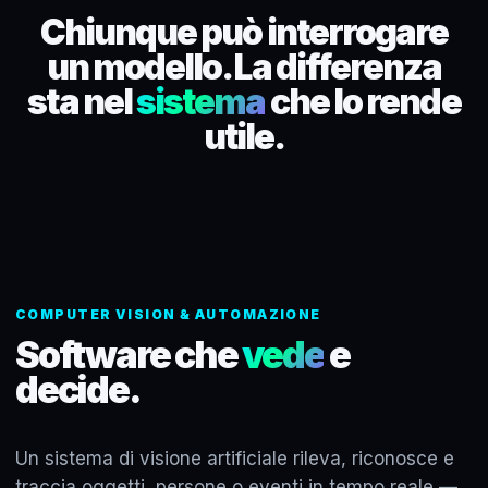
Chiunque può interrogare
un modello. La differenza
sta nel
sistema
che lo rende
utile.
COMPUTER VISION & AUTOMAZIONE
Software che
vede
e
decide.
Un sistema di visione artificiale rileva, riconosce e
traccia oggetti, persone o eventi in tempo reale —