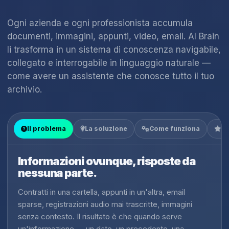
Ogni azienda e ogni professionista accumula
documenti, immagini, appunti, video, email. AI Brain
li trasforma in un sistema di conoscenza navigabile,
collegato e interrogabile in linguaggio naturale —
come avere un assistente che conosce tutto il tuo
archivio.
Il problema
La soluzione
Come funziona
Co
Informazioni ovunque, risposte da
nessuna parte.
Contratti in una cartella, appunti in un'altra, email
sparse, registrazioni audio mai trascritte, immagini
senza contesto. Il risultato è che quando serve
un'informazione — un dato, un precedente, una