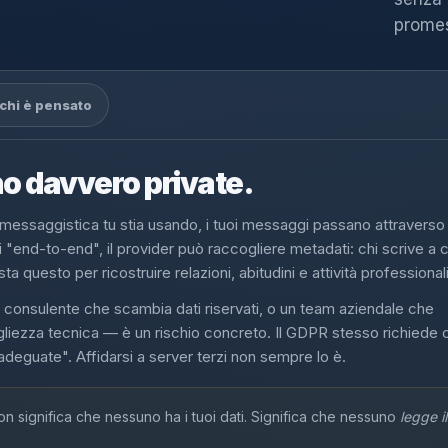
promes
 chi è pensato
no davvero private.
essaggistica tu stia usando, i tuoi messaggi passano attraverso 
 "end-to-end", il provider può raccogliere metadati: chi scrive a c
 questo per ricostruire relazioni, abitudini e attività professionali
consulente che scambia dati riservati, o un team aziendale che
igliezza tecnica — è un rischio concreto. Il GDPR stesso richiede 
 adeguate". Affidarsi a server terzi non sempre lo è.
 significa che nessuno ha i tuoi dati. Significa che nessuno
legge i