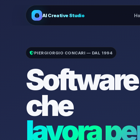
AI Creative Studio
H
PIERGIORGIO CONCARI — DAL 1994
Software
che
lavora per