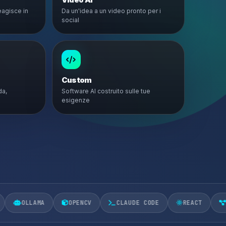
eagisce in
Da un'idea a un video pronto per i
social
Custom
da,
Software AI costruito sulle tue
esigenze
OPENCV
CLAUDE CODE
REACT
MCP
AI 