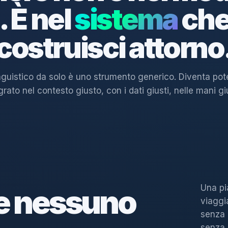
. È nel
sistema
che
costruisci attorno
nguistico da solo è uno strumento generico. Diventa po
grato nel contesto giusto, con i dati giusti, nelle mani gi
Una pi
e nessuno
viaggi
senza 
senza 