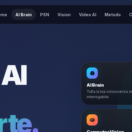
ome
AI Brain
PSN
Vision
Video AI
Metodo
C
 AI
AI Brain
Tutta la tua conoscenza o
interrogabile
 te.
Computer Vision