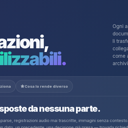
Ogni a
docume
azioni,
li tra
colleg
lizzabili.
come a
archivi
ziona
Cosa lo rende diverso
isposte da nessuna parte.
l sparse, registrazioni audio mai trascritte, immagini senza contesto.
n dato, un precedente, una decisione già presa — trovarla richie