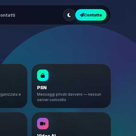
ontatti
Contatto
PSN
rganizzata e
Messaggi privati davvero — nessun
server coinvolto
Video AI