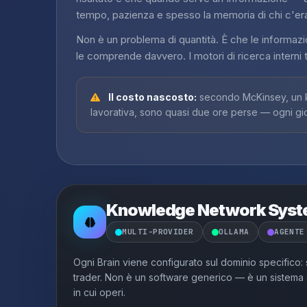
tempo, pazienza e spesso la memoria di chi c'er
Non è un problema di quantità. È che le informazi
le comprende davvero. I motori di ricerca interni t
Il costo nascosto:
secondo McKinsey, un k
lavorativa, sono quasi due ore perse — ogni gi
Knowledge Network Sys
MULTI-PROVIDER
OLLAMA
AGENTE
Ogni Brain viene configurato sul dominio specifico: s
trader. Non è un software generico — è un sistema c
in cui operi.