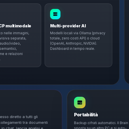
DCP multimodale
Multi-provider AI
o nelle immagini,
Modelli locali via Ollama (privacy
visiva separata,
totale, zero costi API) o cloud
 audio/video,
(OpenAI, Anthropic, NVIDIA).
emantici,
Dashboard in tempo reale.
ne e relazioni
.
Portabilità
so diretto a tutti gli
 collegamenti tra documenti
Backup cifrati automatici. Il Brain 
 in chat, lancia analisi e
sposta su un altro PC e si auto-