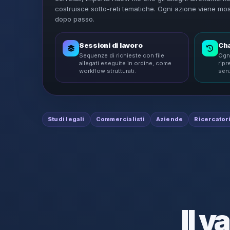
costruisce sotto-reti tematiche. Ogni azione viene mo
dopo passo.
Sessioni di lavoro
Cha
Sequenze di richieste con file
Ogn
allegati eseguite in ordine, come
rip
workflow strutturati.
senz
Studi legali
Commercialisti
Aziende
Ricercator
Il v