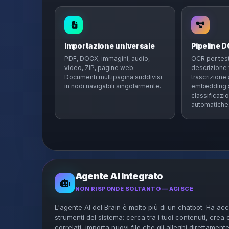
Importazione universale
Pipeline 
PDF, DOCX, immagini, audio,
OCR per test
video, ZIP, pagine web.
descrizione 
Documenti multipagina suddivisi
trascrizione
in nodi navigabili singolarmente.
embedding s
classificazio
automatiche
Agente AI Integrato
NON RISPONDE SOLTANTO — AGISCE
L'agente AI del Brain è molto più di un chatbot. Ha acces
strumenti del sistema: cerca tra i tuoi contenuti, crea
correlati, importa nuovi file che gli alleghi direttamente