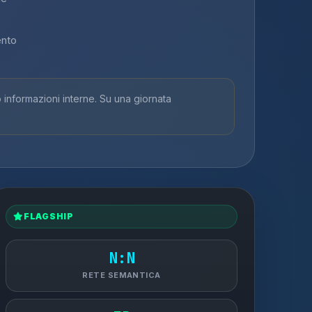
ento
nformazioni interne. Su una giornata
FLAGSHIP
N:N
RETE SEMANTICA