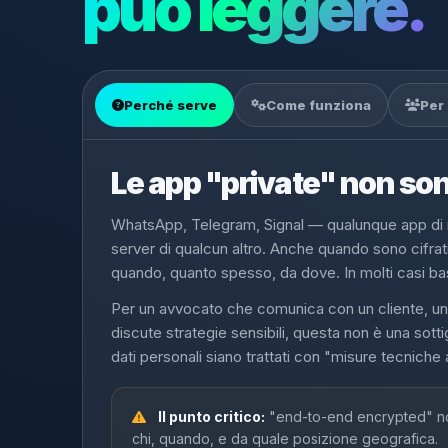
può leggere.
Perché serve
Come funziona
Per
Le app "private" non so
WhatsApp, Telegram, Signal — qualunque app di m
server di qualcun altro. Anche quando sono cifrati
quando, quanto spesso, da dove. In molti casi basta
Per un avvocato che comunica con un cliente, un 
discute strategie sensibili, questa non è una sott
dati personali siano trattati con "misure tecniche
Il punto critico:
"end-to-end encrypted" non
chi, quando, e da quale posizione geografica.