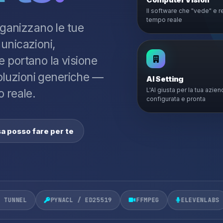
Il software che "vede" e r
tempo reale
rganizzano le tue
unicazioni,
 portano la visione
 soluzioni generiche —
AI Setting
L'AI giusta per la tua azien
o reale.
configurata e pronta
a posso fare per te
PYNACL / ED25519
FFMPEG
ELEVENLABS
OLLAMA