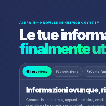
AI BRAIN — KNOWLEDGE NETWORK SYSTEM
Le tue inform
finalmente uti
Il problema
La soluzione
Come fun
Informazioni ovunque, r
Contratti in una cartella, appunti in un'altra, emai
risultato è che quando serve un'informazione — u