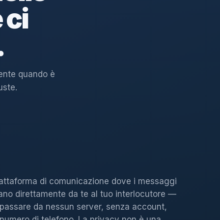
 ci
.
tente quando è
uste.
attaforma di comunicazione dove i messaggi
ano direttamente da te al tuo interlocutore —
passare da nessun server, senza account,
numero di telefono. La privacy non è una