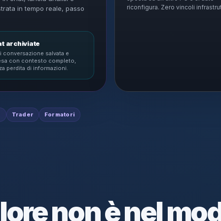
riconfigura. Zero vincoli infrastrut
strata in tempo reale, passo
t archiviate
i conversazione salvata e
resa con contesto completo,
a perdita di informazioni.
i
Trader
Formatori
alore non è nel mo