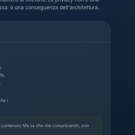
sa: è una conseguenza dell'architettura.
i
hi,
.
che i
l contenuto
. Ma sa che stai comunicando, con